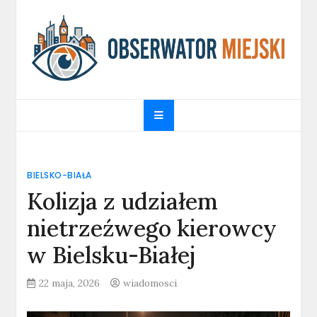
Skip
to
content
obserwatormiejski.pl
Portal informacyjny
BIELSKO-BIAŁA
Kolizja z udziałem
nietrzeźwego kierowcy
w Bielsku-Białej
22 maja, 2026
wiadomosci