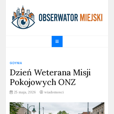
Skip
to
content
obserwatormiejski.pl
Portal informacyjny
GDYNIA
Dzień Weterana Misji
Pokojowych ONZ
25 maja, 2026
wiadomosci