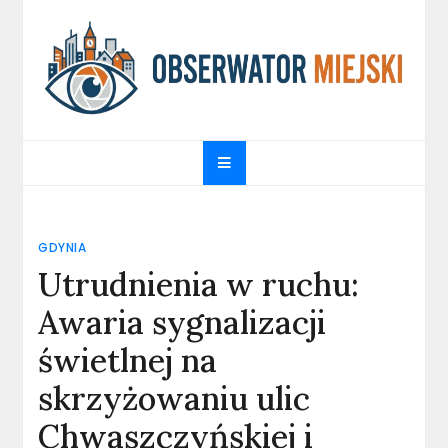
Skip
to
content
obserwatormiejski.pl
Portal informacyjny
GDYNIA
Utrudnienia w ruchu:
Awaria sygnalizacji
świetlnej na
skrzyżowaniu ulic
Chwaszczyńskiej i