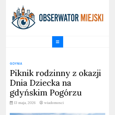
Skip
to
content
obserwatormiejski.pl
Portal informacyjny
GDYNIA
Piknik rodzinny z okazji
Dnia Dziecka na
gdyńskim Pogórzu
13 maja, 2026
wiadomosci