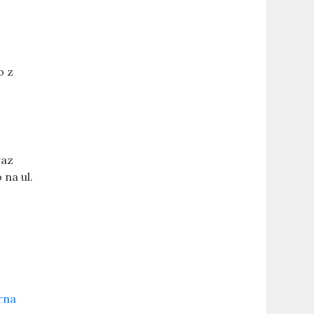
o z
raz
na ul.
rna