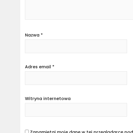
Nazwa
*
Adres email
*
Witryna internetowa
Zapamiętaj moje dane w tej przeglądarce pod