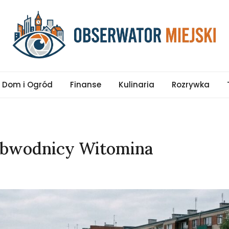
pl
Dom i Ogród
Finanse
Kulinaria
Rozrywka
obwodnicy Witomina