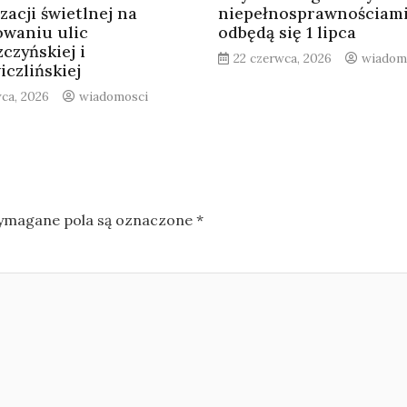
zacji świetlnej na
niepełnosprawnościam
owaniu ulic
odbędą się 1 lipca
czyńskiej i
22 czerwca, 2026
wiadom
czlińskiej
wca, 2026
wiadomosci
magane pola są oznaczone
*