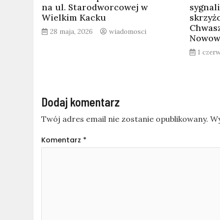
na ul. Starodworcowej w
sygnali
Wielkim Kacku
skrzyż
Chwasz
28 maja, 2026
wiadomosci
Nowowi
1 czer
Dodaj komentarz
Twój adres email nie zostanie opublikowany.
Wy
Komentarz
*