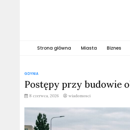
Skip
to
content
obserwatormiejski.
Portal informacyjny
Strona główna
Miasta
Biznes
GDYNIA
Postępy przy budowie 
8 czerwca, 2026
wiadomosci