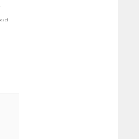
i
osci