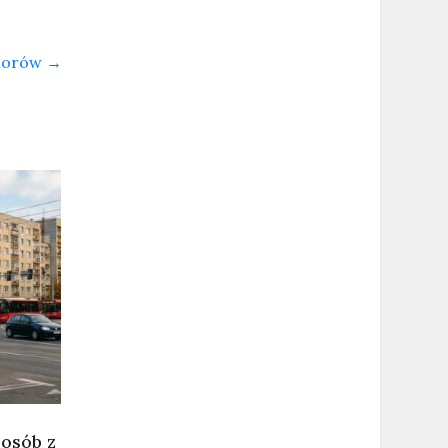
niorów
→
 osób z