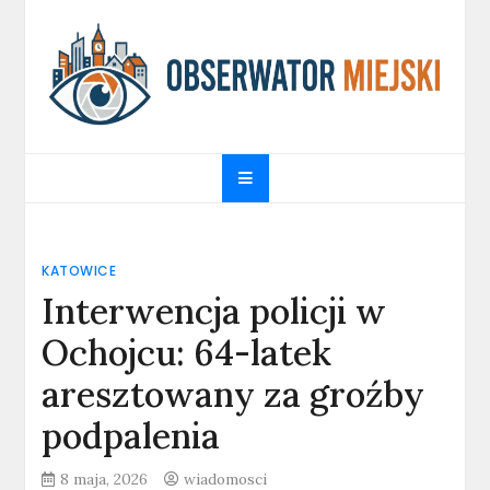
Skip
to
content
obserwatormiejski.pl
Portal informacyjny
KATOWICE
Interwencja policji w
Ochojcu: 64-latek
aresztowany za groźby
podpalenia
8 maja, 2026
wiadomosci