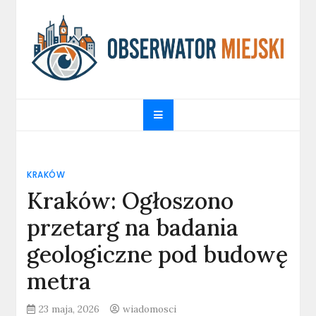
Skip
to
content
obserwatormiejski.pl
Portal informacyjny
KRAKÓW
Kraków: Ogłoszono
przetarg na badania
geologiczne pod budowę
metra
23 maja, 2026
wiadomosci