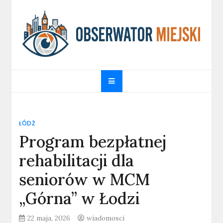
Skip
to
content
obserwatormiejski.pl
Portal informacyjny
ŁÓDŹ
Program bezpłatnej
rehabilitacji dla
seniorów w MCM
„Górna” w Łodzi
22 maja, 2026
wiadomosci