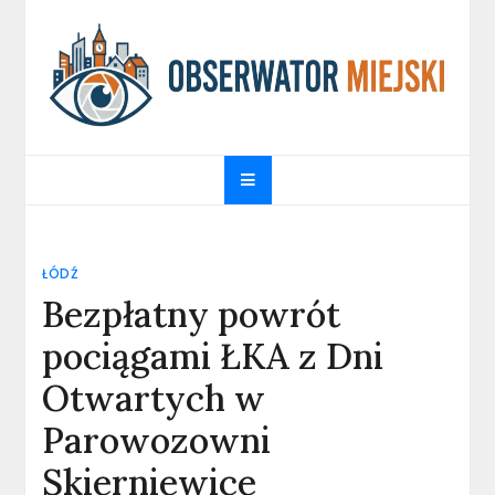
Skip
to
content
obserwatormiejski.pl
Portal informacyjny
ŁÓDŹ
Bezpłatny powrót
pociągami ŁKA z Dni
Otwartych w
Parowozowni
Skierniewice