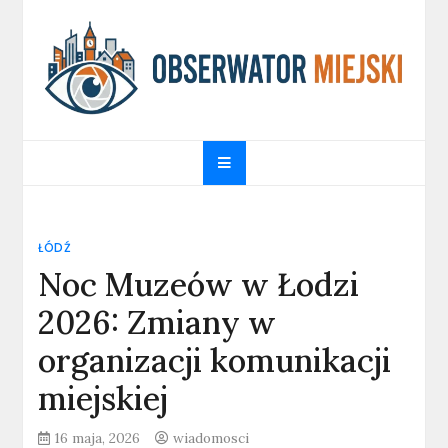
Skip
to
content
obserwatormiejski.pl
Portal informacyjny
ŁÓDŹ
Noc Muzeów w Łodzi
2026: Zmiany w
organizacji komunikacji
miejskiej
16 maja, 2026
wiadomosci