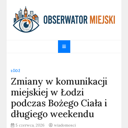
Skip
to
content
obserwatormiejski.pl
Portal informacyjny
ŁÓDŹ
Zmiany w komunikacji
miejskiej w Łodzi
podczas Bożego Ciała i
długiego weekendu
5 czerwca, 2026
wiadomosci