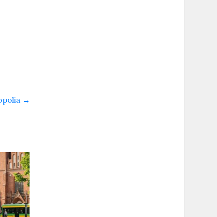
opolia
→