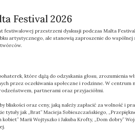
ta Festival 2026
t festiwalowej przestrzeni dyskusji podczas Malta Festiva
obku artystycznego, ale stanowią zaproszenie do wspólnej r
 twórców.
bohaterek, które dążą do odzyskania głosu, zrozumienia wł
onych przez oczekiwania społeczne i rodzinne. W centrum n
, rodzeństwem, partnerami oraz przyjaciółmi.
bliskości oraz ceny, jaką należy zapłacić za wolność i pr
 tytuły jak „Brat” Macieja Sobieszczańskiego, „Przepiękne
kobiet” Marii Wojtyszko i Jakuba Krofty, „Dom dobry” Woj
ej.