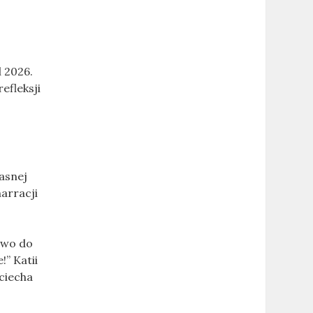
l 2026.
efleksji
asnej
arracji
awo do
!” Katii
ciecha