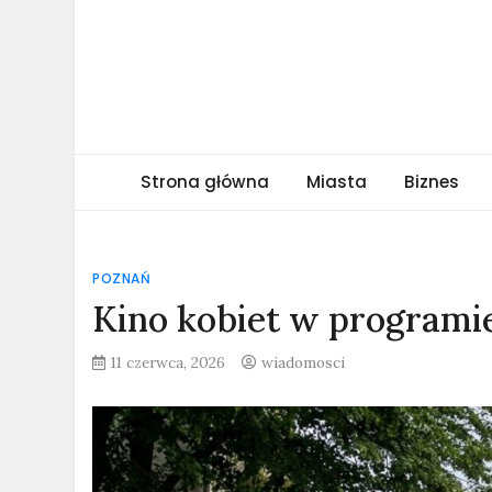
Skip
to
content
obserwatormiejski.
Portal informacyjny
Strona główna
Miasta
Biznes
POZNAŃ
Kino kobiet w programie
11 czerwca, 2026
wiadomosci