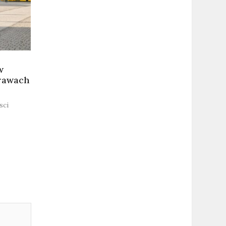
w
prawach
sci