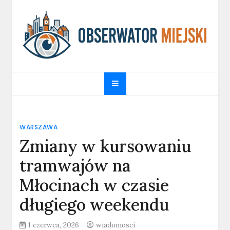
Skip
to
content
obserwatormiejski.pl
Portal informacyjny
WARSZAWA
Zmiany w kursowaniu
tramwajów na
Młocinach w czasie
długiego weekendu
1 czerwca, 2026
wiadomosci