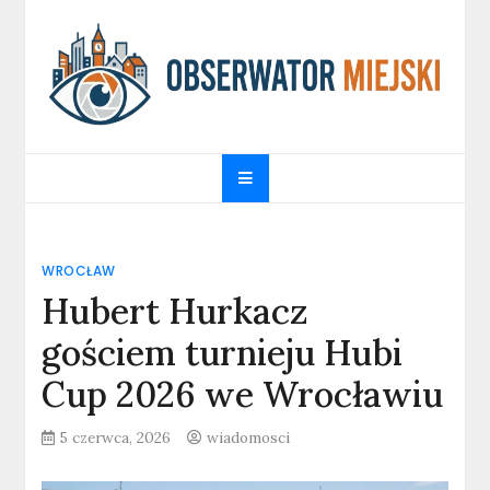
Skip
to
content
obserwatormiejski.pl
Portal informacyjny
WROCŁAW
Hubert Hurkacz
gościem turnieju Hubi
Cup 2026 we Wrocławiu
5 czerwca, 2026
wiadomosci