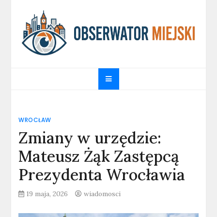
Skip
to
content
obserwatormiejski.pl
Portal informacyjny
WROCŁAW
Zmiany w urzędzie:
Mateusz Żąk Zastępcą
Prezydenta Wrocławia
19 maja, 2026
wiadomosci