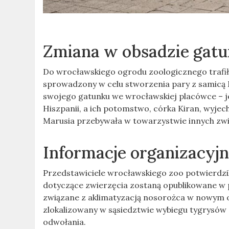
Zmiana w obsadzie gat
Do wrocławskiego ogrodu zoologicznego trafił n
sprowadzony w celu stworzenia pary z samicą M
swojego gatunku we wrocławskiej placówce – j
Hiszpanii, a ich potomstwo, córka Kiran, wyjec
Marusia przebywała w towarzystwie innych zw
Informacje organizacyj
Przedstawiciele wrocławskiego zoo potwierdzil
dotyczące zwierzęcia zostaną opublikowane w 
związane z aklimatyzacją nosorożca w nowym ot
zlokalizowany w sąsiedztwie wybiegu tygrysów 
odwołania.