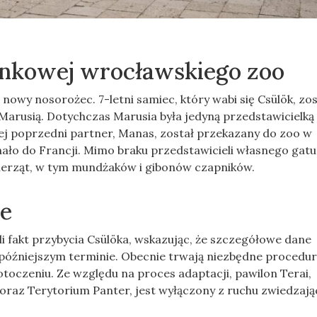
unkowej wrocławskiego zoo
owy nosorożec. 7-letni samiec, który wabi się Csülök, zos
arusią. Dotychczas Marusia była jedyną przedstawicielką
ej poprzedni partner, Manas, został przekazany do zoo w
hało do Francji. Mimo braku przedstawicieli własnego gatu
ierząt, w tym mundżaków i gibonów czapników.
ne
i fakt przybycia Csülöka, wskazując, że szczegółowe dane
późniejszym terminie. Obecnie trwają niezbędne procedu
oczeniu. Ze względu na proces adaptacji, pawilon Terai,
oraz Terytorium Panter, jest wyłączony z ruchu zwiedzają