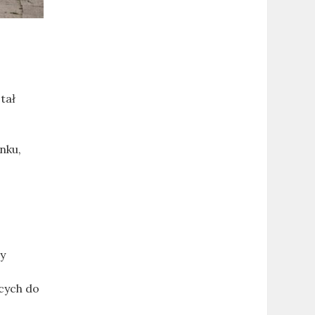
tał
nku,
ry
cych do