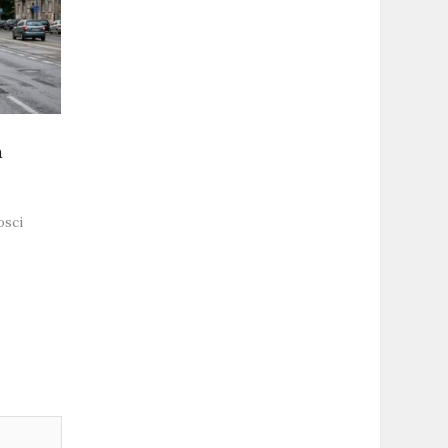
a
sci