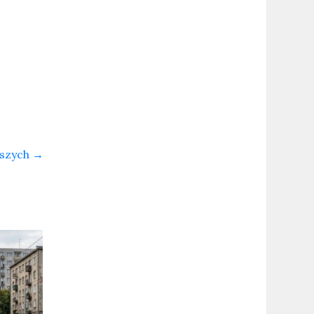
eszych
→