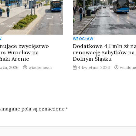
W
WROCŁAW
nujące zwycięstwo
Dodatkowe 4,1 mln zł n
rs Wrocław na
renowację zabytków na
ński Arenie
Dolnym Śląsku
rwca, 2026
wiadomosci
4 kwietnia, 2026
wiadomo
magane pola są oznaczone
*