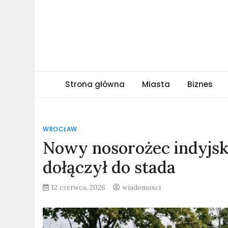
Skip
to
content
obserwatormiejski.
Portal informacyjny
Strona główna
Miasta
Biznes
WROCŁAW
Nowy nosorożec indyjsk
dołączył do stada
12 czerwca, 2026
wiadomosci