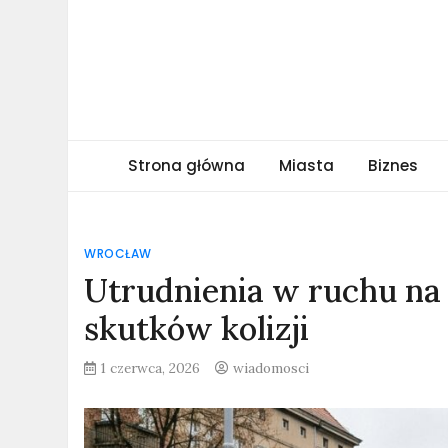
Skip
to
content
obserwatormiejski.
Portal informacyjny
Strona główna
Miasta
Biznes
WROCŁAW
Utrudnienia w ruchu na 
skutków kolizji
1 czerwca, 2026
wiadomosci