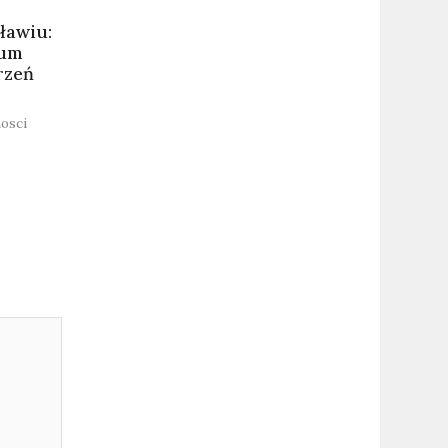
ławiu:
rum
rzeń
osci