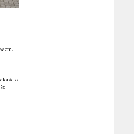
pasem.
ałania o
ość