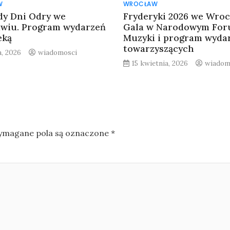
W
WROCŁAW
y Dni Odry we
Fryderyki 2026 we Wroc
wiu. Program wydarzeń
Gala w Narodowym Fo
eką
Muzyki i program wyda
towarzyszących
a, 2026
wiadomosci
15 kwietnia, 2026
wiadom
magane pola są oznaczone
*