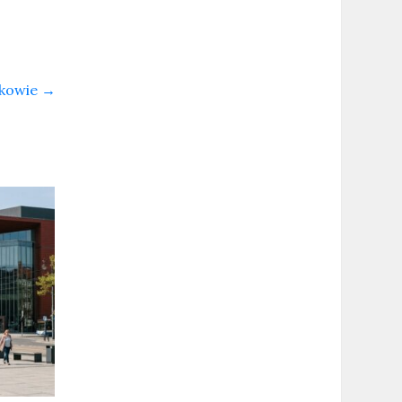
akowie
→