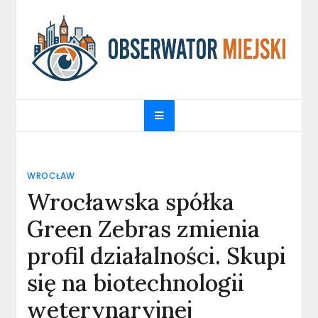
Skip
to
content
obserwatormiejski.pl
Portal informacyjny
WROCŁAW
Wrocławska spółka
Green Zebras zmienia
profil działalności. Skupi
się na biotechnologii
weterynaryjnej