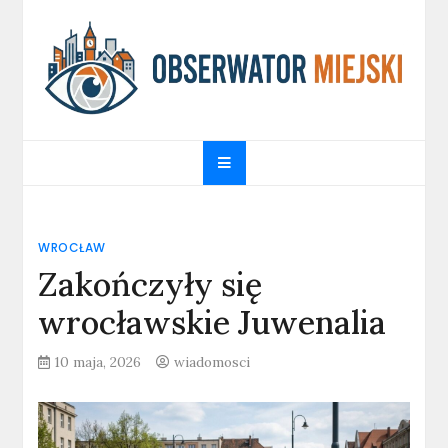
Skip
to
content
obserwatormiejski.pl
Portal informacyjny
WROCŁAW
Zakończyły się
wrocławskie Juwenalia
10 maja, 2026
wiadomosci