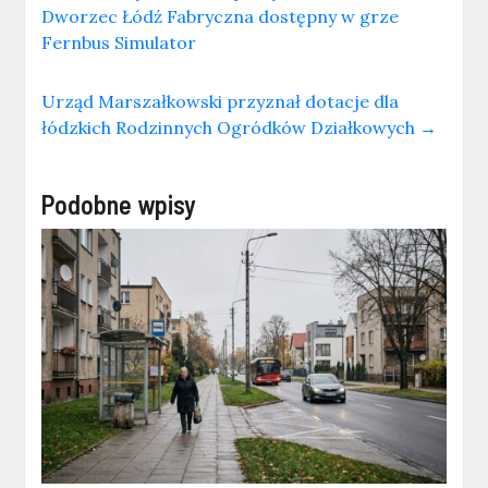
Dworzec Łódź Fabryczna dostępny w grze
Fernbus Simulator
Urząd Marszałkowski przyznał dotacje dla
łódzkich Rodzinnych Ogródków Działkowych
→
Podobne wpisy