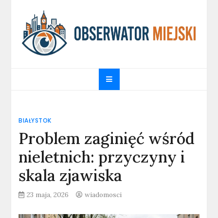
Skip
to
content
obserwatormiejski.pl
Portal informacyjny
BIAŁYSTOK
Problem zaginięć wśród
nieletnich: przyczyny i
skala zjawiska
23 maja, 2026
wiadomosci