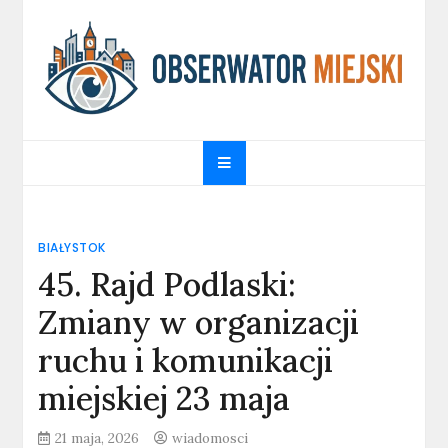
Skip
to
content
obserwatormiejski.pl
Portal informacyjny
BIAŁYSTOK
45. Rajd Podlaski:
Zmiany w organizacji
ruchu i komunikacji
miejskiej 23 maja
21 maja, 2026
wiadomosci