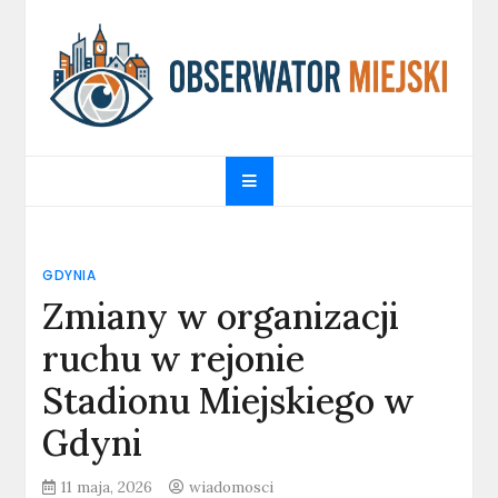
Skip
to
content
obserwatormiejski.pl
Portal informacyjny
GDYNIA
Zmiany w organizacji
ruchu w rejonie
Stadionu Miejskiego w
Gdyni
11 maja, 2026
wiadomosci