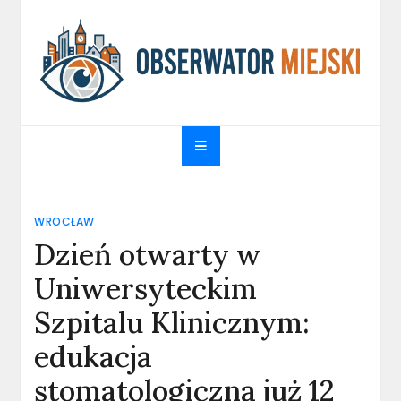
Skip
to
content
obserwatormiejski.pl
Portal informacyjny
WROCŁAW
Dzień otwarty w
Uniwersyteckim
Szpitalu Klinicznym:
edukacja
stomatologiczna już 12